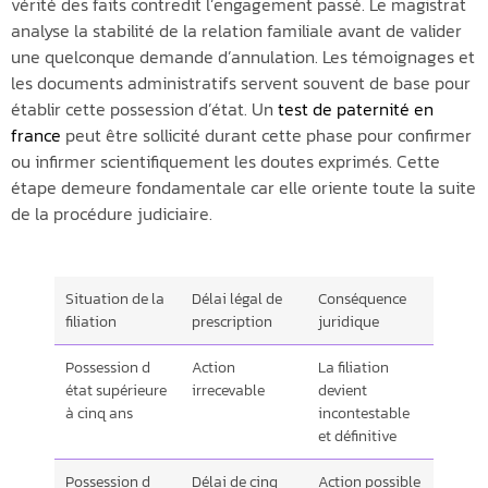
vérité des faits contredit l’engagement passé. Le magistrat
analyse la stabilité de la relation familiale avant de valider
une quelconque demande d’annulation. Les témoignages et
les documents administratifs servent souvent de base pour
établir cette possession d’état. Un
test de paternité en
france
peut être sollicité durant cette phase pour confirmer
ou infirmer scientifiquement les doutes exprimés. Cette
étape demeure fondamentale car elle oriente toute la suite
de la procédure judiciaire.
Situation de la
Délai légal de
Conséquence
filiation
prescription
juridique
Possession d
Action
La filiation
état supérieure
irrecevable
devient
à cinq ans
incontestable
et définitive
Possession d
Délai de cinq
Action possible