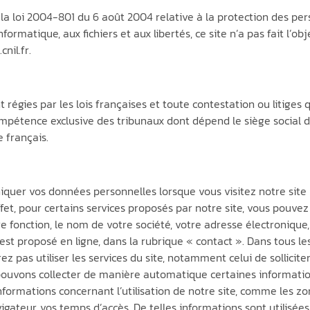
 la loi 2004-801 du 6 août 2004 relative à la protection des pe
ormatique, aux fichiers et aux libertés, ce site n’a pas fait l’ob
nil.fr.
régies par les lois françaises et toute contestation ou litiges 
compétence exclusive des tribunaux dont dépend le siège social d
 français.
quer vos données personnelles lorsque vous visitez notre site
fet, pour certains services proposés par notre site, vous pouv
 fonction, le nom de votre société, votre adresse électronique
 est proposé en ligne, dans la rubrique « contact ». Dans tous l
ez pas utiliser les services du site, notamment celui de sollici
us pouvons collecter de manière automatique certaines informati
formations concernant l’utilisation de notre site, comme les zon
igateur, vos temps d’accès. De telles informations sont utilisée