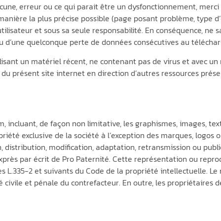
cune, erreur ou ce qui parait être un dysfonctionnement, merci 
manière la plus précise possible (page posant problème, type d’o
’utilisateur et sous sa seule responsabilité. En conséquence, ne
 ou d’une quelconque perte de données consécutives au télécha
utilisant un matériel récent, ne contenant pas de virus et avec 
 du présent site internet en direction d’autres ressources prése
 incluant, de façon non limitative, les graphismes, images, text
ropriété exclusive de la société à l’exception des marques, logo
 distribution, modification, adaptation, retransmission ou publi
exprès par écrit de Pro Paternité. Cette représentation ou repr
es L.335-2 et suivants du Code de la propriété intellectuelle. Le
civile et pénale du contrefacteur. En outre, les propriétaires 