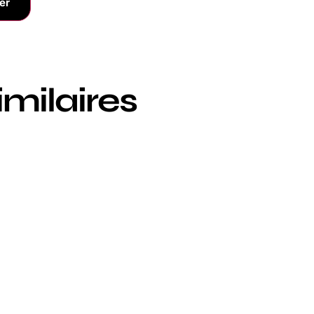
er
imilaires