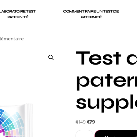
LABORATOIRE TEST 
COMMENT FAIRE UN TEST DE 
PATERNITÉ
PATERNITÉ
plémentaire
Test 
pater
suppl
€
149
€
79